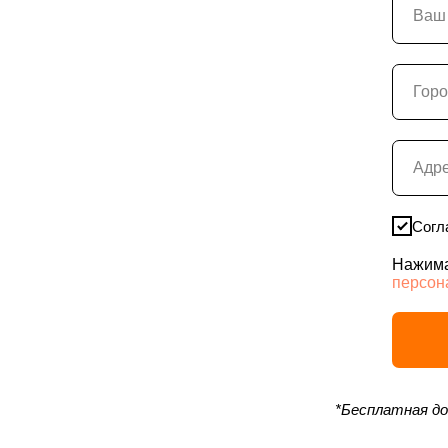
Cогл
Нажима
персон
*Бесплатная до