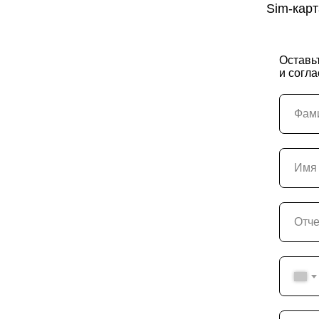
Sim-карт
Оставьт
и согл